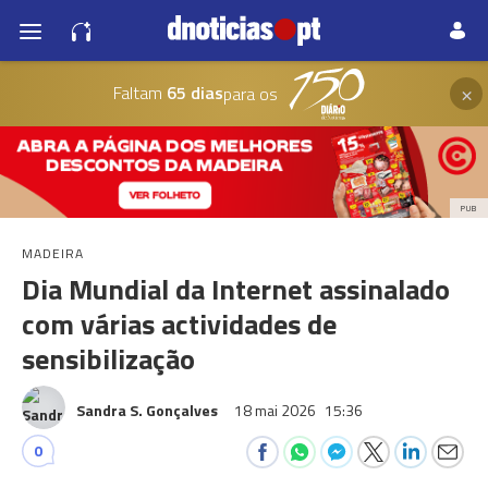
×
Faltam
65 dias
para os
PUB
MADEIRA
Dia Mundial da Internet assinalado
com várias actividades de
sensibilização
Sandra S. Gonçalves
18 mai 2026
15:36
0