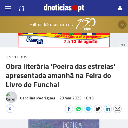
×
Faltam
65 dias
para os
PUB
5 SENTIDOS
Obra literária 'Poeira das estrelas'
apresentada amanhã na Feira do
Livro do Funchal
Carolina Rodrigues
23 mar 2023
18:19
0