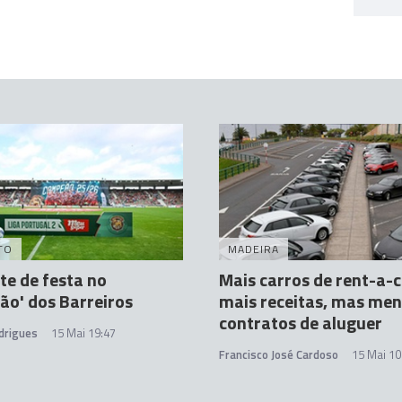
TO
MADEIRA
e de festa no
Mais carros de rent-a-c
rão' dos Barreiros
mais receitas, mas me
contratos de aluguer
drigues
15 Mai 19:47
Francisco José Cardoso
15 Mai 10