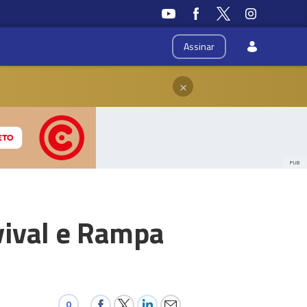
Assinar
×
PUB
vival e Rampa
0