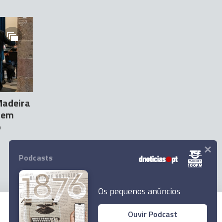
Madeira
r em
o
×
Podcasts
Os pequenos anúncios
Ouvir Podcast