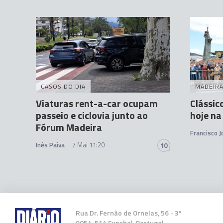
CASOS DO DIA
MADEIR
Viaturas rent-a-car ocupam
Clássic
passeio e ciclovia junto ao
hoje na
Fórum Madeira
Francisco 
Inês Paiva
7 Mai 11:20
10
Rua Dr. Fernão de Ornelas, 56 - 3º
9054-514 Funchal, Portugal