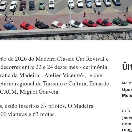
ição de 2026 do Madeira Classic Car Revival e
Úl
decorrer entre 22 e 24 deste mês - cerimónia
afia da Madeira - Atelier Vicente's, e que
etário regional de Turismo e Cultura, Eduardo
MADE
Opos
e CACM, Miguel Gouveia.
Muni
, estão inscritos 57 pilotos. O Madeira
PAÍS
00 viaturas e 63 motas.
Jove
demo
rea