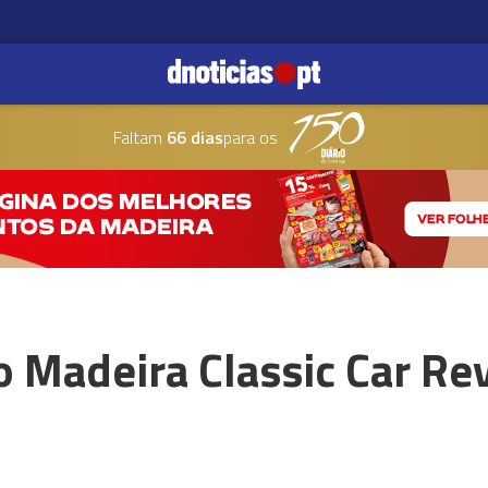
Faltam
66 dias
para os
o Madeira Classic Car Re