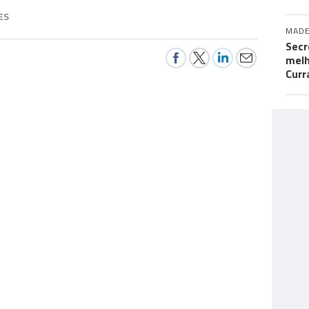
ES
MADE
Secr
melh
Curr