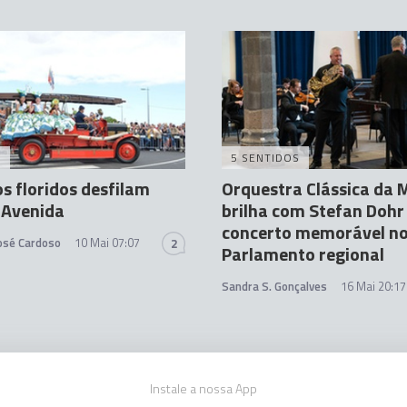
A
5 SENTIDOS
os floridos desfilam
Orquestra Clássica da 
 Avenida
brilha com Stefan Doh
concerto memorável n
José Cardoso
10 Mai 07:07
2
Parlamento regional
Sandra S. Gonçalves
16 Mai 20:17
Instale a nossa App