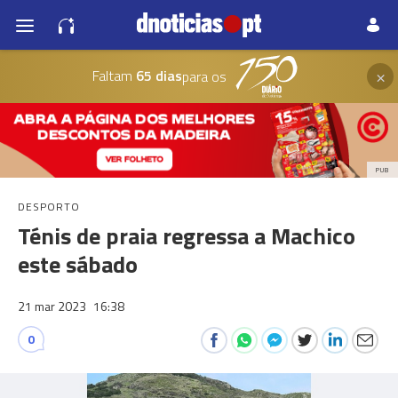
×
Faltam
65 dias
para os
PUB
DESPORTO
Ténis de praia regressa a Machico
este sábado
21 mar 2023
16:38
0