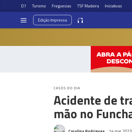
D7
Turismo
Freguesias
TSF Madeira
Iniciativas
Edição
Impressa
CASOS DO DIA
Acidente de tr
mão no Funcha
Carolina Rodrigues
14 mar 202