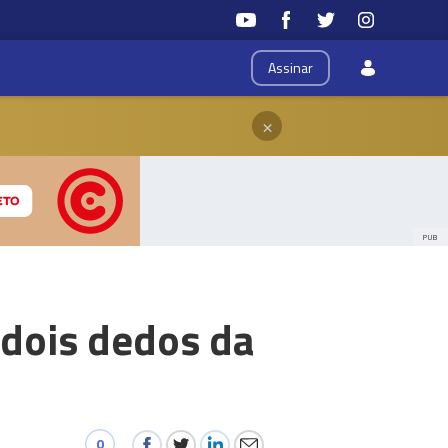
Assinar
×
PUB
 dois dedos da
0