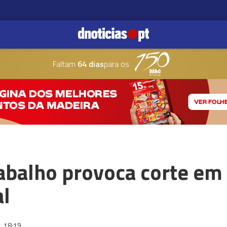
Faltam
64 dias
para os
abalho provoca corte em
l
3
18:19