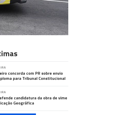
timas
IRA
eiro concorda com PR sobre envio
iploma para Tribunal Constitucional
IRA
efende candidatura da obra de vime
dicação Geográfica