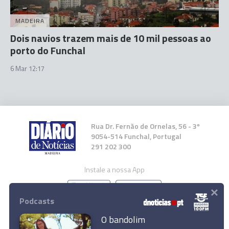
MADEIRA
Dois navios trazem mais de 10 mil pessoas ao
porto do Funchal
6 Mar 12:17
Rua Dr. Fernão de Ornelas, 56 - 3º
9054-514 Funchal, Portugal
291 202 300
Instale a nossa App
×
Podcasts
O bandolim