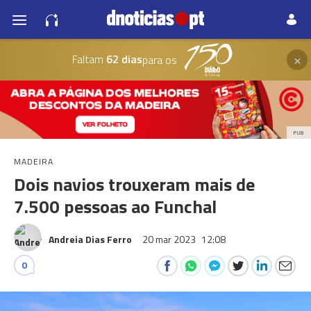
×
Faltam
62 dias
para os
PUB
MADEIRA
Dois navios trouxeram mais de
7.500 pessoas ao Funchal
Andreia Dias Ferro
20 mar 2023
12:08
0