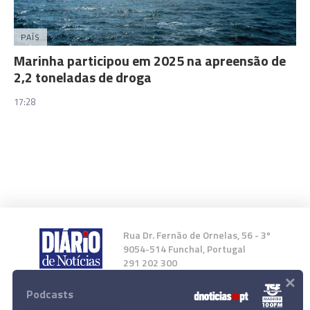
PAÍS
Marinha participou em 2025 na apreensão de
2,2 toneladas de droga
17:28
Rua Dr. Fernão de Ornelas, 56 - 3º
9054-514 Funchal, Portugal
291 202 300
×
Podcasts
Instale a nossa App