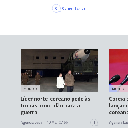
0
Comentários
MUNDO
MUNDO
Líder norte-coreano pede às
Coreia 
tropas prontidão para a
lançame
guerra
corean
Agência Lusa
10 Mar 07:56
Agência Lu
1