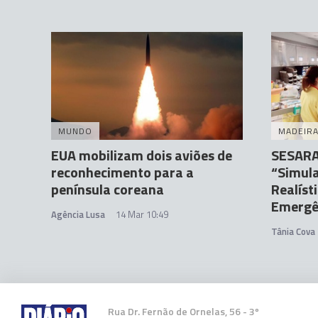
MUNDO
MADEIR
EUA mobilizam dois aviões de
SESARAM
reconhecimento para a
“Simula
península coreana
Realíst
Emergê
Agência Lusa
14 Mar 10:49
Tânia Cova
Rua Dr. Fernão de Ornelas, 56 - 3º