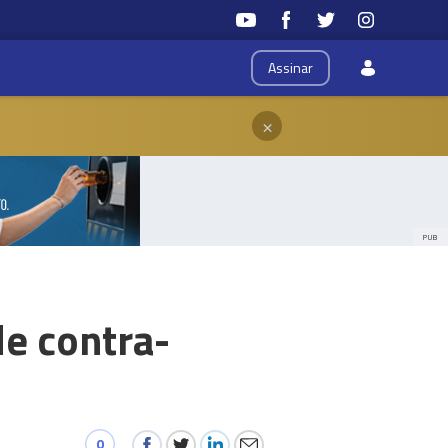
Assinar
×
PUB
de contra-
0