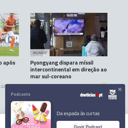
MUNDO
to após
Pyongyang dispara míssil
intercontinental em direção ao
mar sul-coreano
×
:22
Agência Lusa
16 Mar 08:38
1
Podcasts
Da espada às curtas
Ouvir Podcast