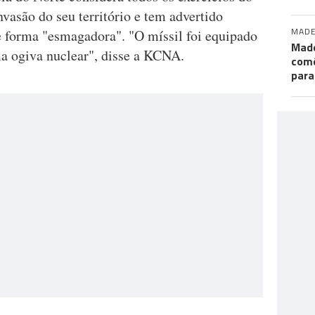
vasão do seu território e tem advertido
MADE
 forma "esmagadora". "O míssil foi equipado
Made
 ogiva nuclear", disse a KCNA.
comé
para