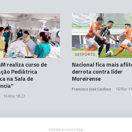
A
DESPORTO
 realiza curso de
Nacional fica mais afli
ção Pediátrica
derrota contra líder
ica na Sala de
Moreirense
ncia”
Francisco José Cardoso
18 Mar 17
16 Mar 18:27
Instale a nossa App