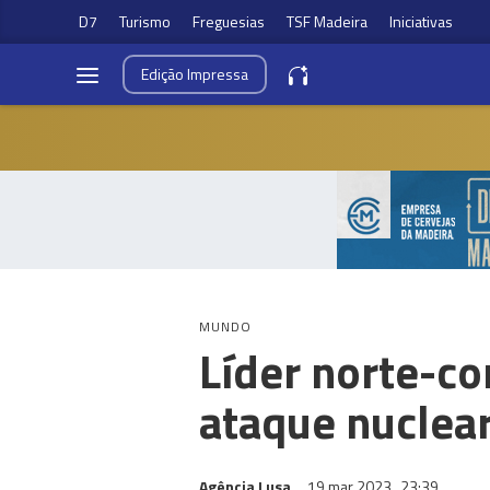
D7
Turismo
Freguesias
TSF Madeira
Iniciativas
Edição
Impressa
MUNDO
Líder norte-co
ataque nuclea
Agência Lusa
19 mar 2023
23:39