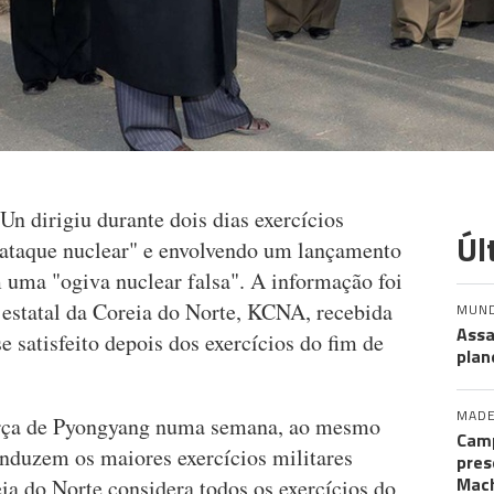
n dirigiu durante dois dias exercícios
Úl
-ataque nuclear" e envolvendo um lançamento
 uma "ogiva nuclear falsa". A informação foi
 estatal da Coreia do Norte, KCNA, recebida
MUN
Assa
satisfeito depois dos exercícios do fim de
plan
MADE
orça de Pyongyang numa semana, ao mesmo
Camp
nduzem os maiores exercícios militares
pres
Mac
ia do Norte considera todos os exercícios do