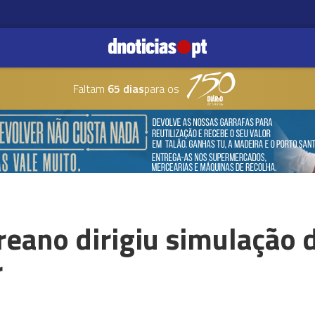
Faltam
65 dias
para os
reano dirigiu simulação 
r