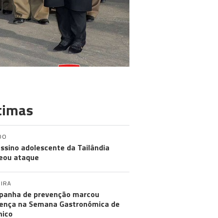
timas
DO
ssino adolescente da Tailândia
eou ataque
IRA
anha de prevenção marcou
ença na Semana Gastronómica de
hico