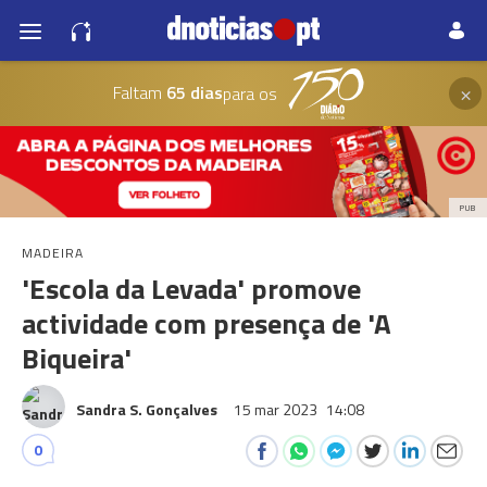
×
Faltam
65 dias
para os
PUB
MADEIRA
'Escola da Levada' promove
actividade com presença de 'A
Biqueira'
Sandra S. Gonçalves
15 mar 2023
14:08
0