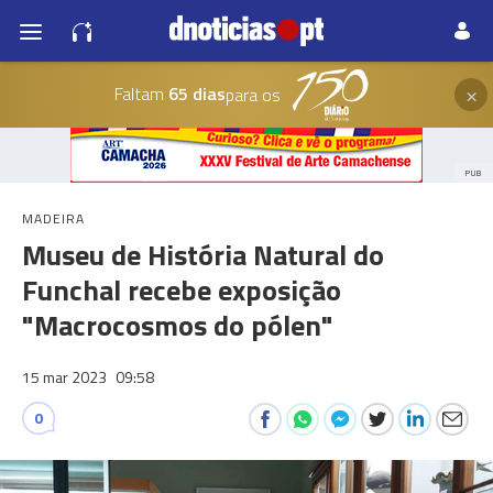
×
Faltam
65 dias
para os
PUB
MADEIRA
Museu de História Natural do
Funchal recebe exposição
"Macrocosmos do pólen"
15 mar 2023
09:58
0