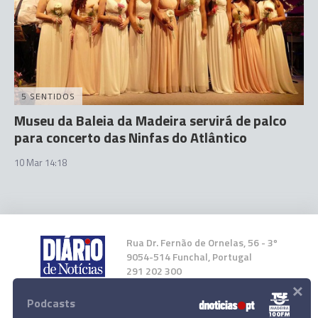
5 SENTIDOS
Museu da Baleia da Madeira servirá de palco
para concerto das Ninfas do Atlântico
10 Mar 14:18
Rua Dr. Fernão de Ornelas, 56 - 3º
9054-514 Funchal, Portugal
291 202 300
×
Podcasts
Instale a nossa App