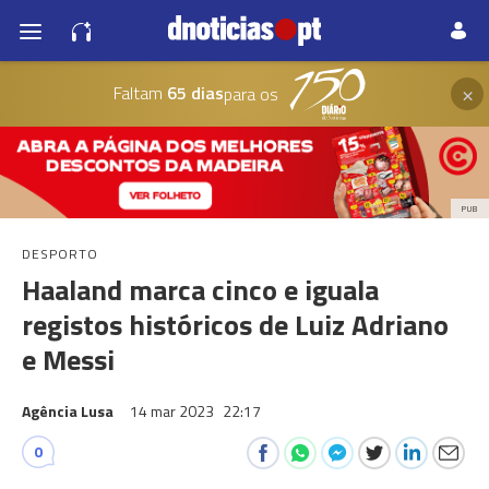
×
Faltam
65 dias
para os
PUB
DESPORTO
Haaland marca cinco e iguala
registos históricos de Luiz Adriano
e Messi
Agência Lusa
14 mar 2023
22:17
0