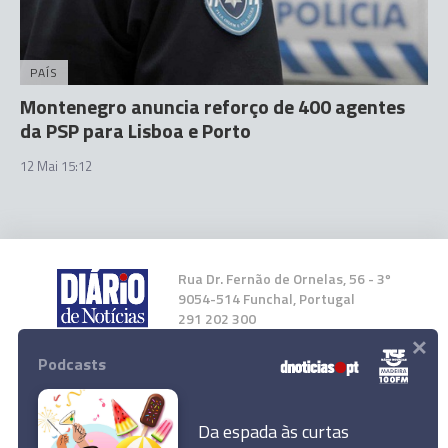
PAÍS
Montenegro anuncia reforço de 400 agentes
da PSP para Lisboa e Porto
12 Mai 15:12
Rua Dr. Fernão de Ornelas, 56 - 3º
9054-514 Funchal, Portugal
291 202 300
×
Podcasts
Instale a nossa App
Da espada às curtas