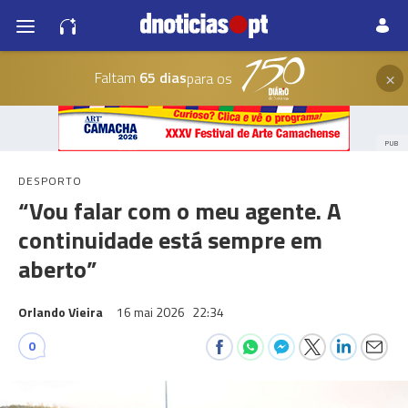
×
Faltam
65 dias
para os
PUB
DESPORTO
“Vou falar com o meu agente. A
continuidade está sempre em
aberto”
Orlando Vieira
16 mai 2026
22:34
0