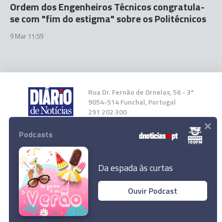
Ordem dos Engenheiros Técnicos congratula-
se com "fim do estigma" sobre os Politécnicos
9 Mar 11:59
Rua Dr. Fernão de Ornelas, 56 - 3º
9054-514 Funchal, Portugal
291 202 300
×
Podcasts
Instale a nossa App
Da espada às curtas
Ouvir Podcast
Polícia deteve dois jovens armados perto do
© 2023 Empresa Diário de Notícias, Lda.
Capitólio dos Estados Unidos
Todos os direitos reservados.
Ler Artigo