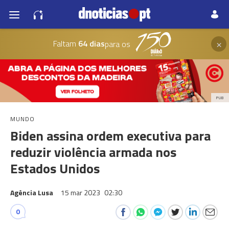
×
Faltam
64 dias
para os
PUB
MUNDO
Biden assina ordem executiva para
reduzir violência armada nos
Estados Unidos
Agência Lusa
15 mar 2023
02:30
0