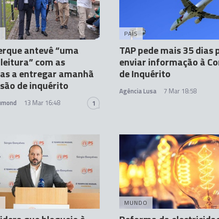
A
PAÍS
erque antevê “uma
TAP pede mais 35 dias 
leitura” com as
enviar informação à C
tas a entregar amanhã
de Inquérito
são de inquérito
Agência Lusa
7 Mar 18:58
rumond
13 Mar 16:48
1
A
MUNDO