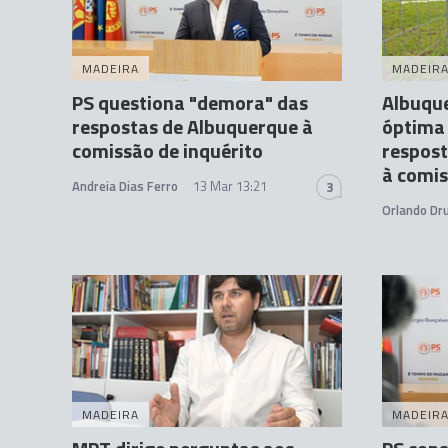
MADEIRA
MADEIR
PS questiona "demora" das
Albuqu
respostas de Albuquerque à
óptima 
comissão de inquérito
respos
à comis
Andreia Dias Ferro
13 Mar 13:21
3
Orlando D
MADEIRA
MADEIR