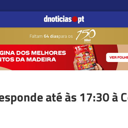
Faltam
64 dias
para os
esponde até às 17:30 à 