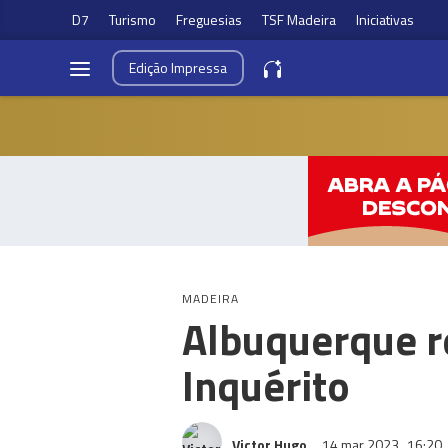
D7
Turismo
Freguesias
TSF Madeira
Iniciativas
Edição
Impressa
MADEIRA
Albuquerque r
Inquérito
Victor Hugo
14 mar 2023
16:20