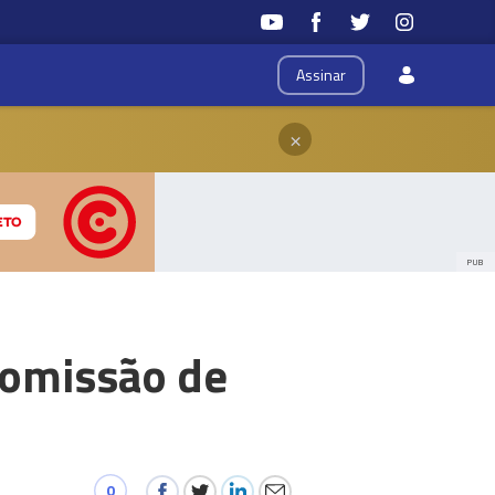
Assinar
×
PUB
Comissão de
0