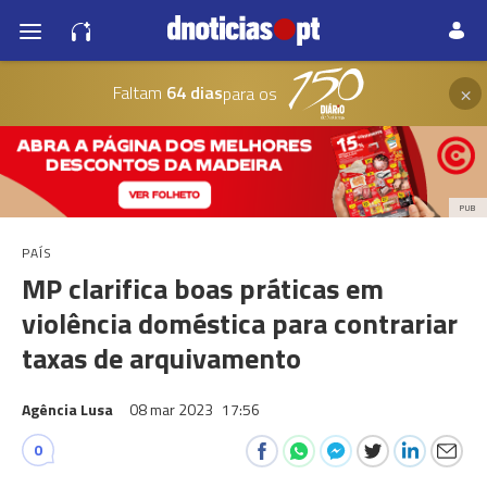
×
Faltam
64 dias
para os
PUB
PAÍS
MP clarifica boas práticas em
violência doméstica para contrariar
taxas de arquivamento
Agência Lusa
08 mar 2023
17:56
0