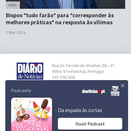
PAÍS
Bispos "tudo farão" para "corresponder às
melhores práticas" na resposta às vítimas
2 Mar 20:14
Rua Dr. Fernão de Ornelas, 56 - 3º
9054-514 Funchal, Portugal
291 202 300
×
Podcasts
Instale a nossa App
Da espada às curtas
Ouvir Podcast
© 2023 Empresa Diário de Notícias, Lda.