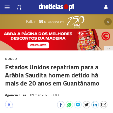
×
Faltam
63 dias
para os
PUB
MUNDO
Estados Unidos repatriam para a
Arábia Saudita homem detido há
mais de 20 anos em Guantánamo
Agência Lusa
09 mar 2023
08:00
0