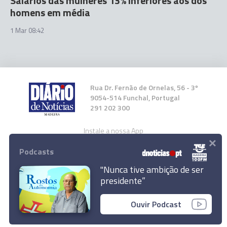
Salários das mulheres 13% inferiores aos dos
homens em média
1 Mar 08:42
Rua Dr. Fernão de Ornelas, 56 - 3º
9054-514 Funchal, Portugal
291 202 300
Instale a nossa App
×
Podcasts
"Nunca tive ambição de ser
presidente”
© 2023 Empresa Diário de Notícias, Lda.
Ouvir Podcast
Todos os direitos reservados.