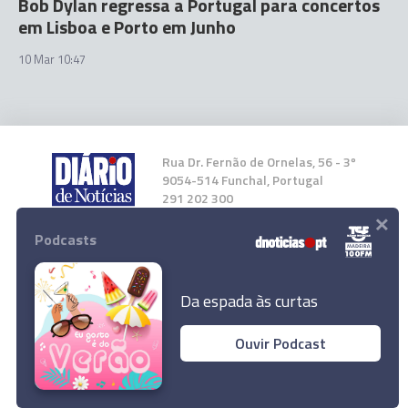
Bob Dylan regressa a Portugal para concertos
em Lisboa e Porto em Junho
10 Mar 10:47
Rua Dr. Fernão de Ornelas, 56 - 3º
9054-514 Funchal, Portugal
291 202 300
×
Podcasts
Instale a nossa App
Da espada às curtas
Ouvir Podcast
Campeonato de Portugal de Ralis arranca
© 2023 Empresa Diário de Notícias, Lda.
sexta-feira com estreia internacional
Todos os direitos reservados.
Ler Artigo