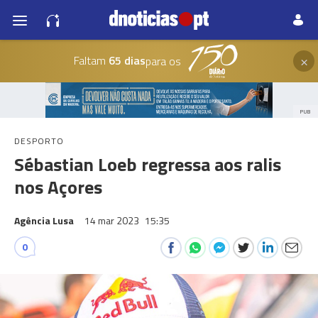
×
Faltam
65 dias
para os
PUB
DESPORTO
Sébastian Loeb regressa aos ralis
nos Açores
Agência Lusa
14 mar 2023
15:35
0