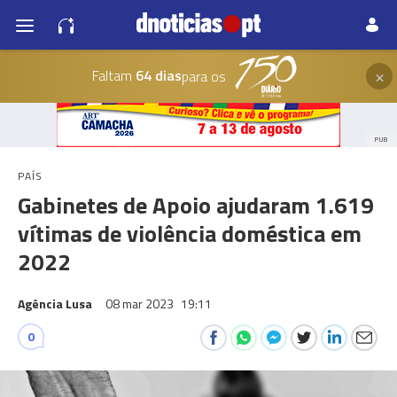
×
Faltam
64 dias
para os
PUB
PAÍS
Gabinetes de Apoio ajudaram 1.619
vítimas de violência doméstica em
2022
Agência Lusa
08 mar 2023
19:11
0