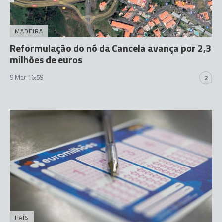
MADEIRA
Reformulação do nó da Cancela avança por 2,3
milhões de euros
9 Mar 16:59
2
PAÍS