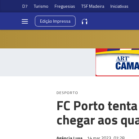
D7
Turismo
Freguesias
TSF Madeira
Iniciativas
Edição
Impressa
DESPORTO
FC Porto tenta 
chegar aos qua
Agência Lusa
14 mar 2023
07:28