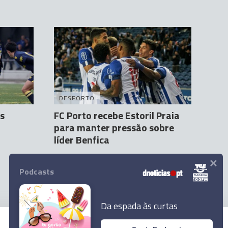
DESPORTO
s
FC Porto recebe Estoril Praia
para manter pressão sobre
líder Benfica
×
Agência Lusa
10 Mar 08:23
Podcasts
Da espada às curtas