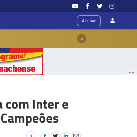
Assinar
×
PUB
a com Inter e
os Campeões
0