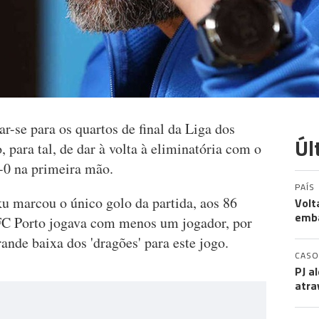
r-se para os quartos de final da Liga dos
Úl
 para tal, de dar à volta à eliminatória com o
1-0 na primeira mão.
PAÍS
u marcou o único golo da partida, aos 86
Volt
emb
FC Porto jogava com menos um jogador, por
ande baixa dos 'dragões' para este jogo.
CASO
PJ a
atra