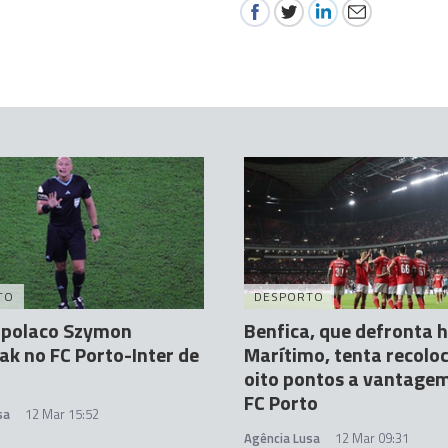
TO
DESPORTO
 polaco Szymon
Benfica, que defronta h
ak no FC Porto-Inter de
Marítimo, tenta recolo
oito pontos a vantagem
FC Porto
sa
12 Mar 15:52
Agência Lusa
12 Mar 09:31