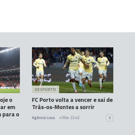
DESPORTO
oje o
FC Porto volta a vencer e sai de
car em
Trás-os-Montes a sorrir
 para o
Agência Lusa
4 Mar 22:42
1