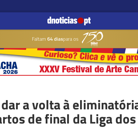
Faltam
64 dias
para os
dar a volta à eliminatóri
rtos de final da Liga d