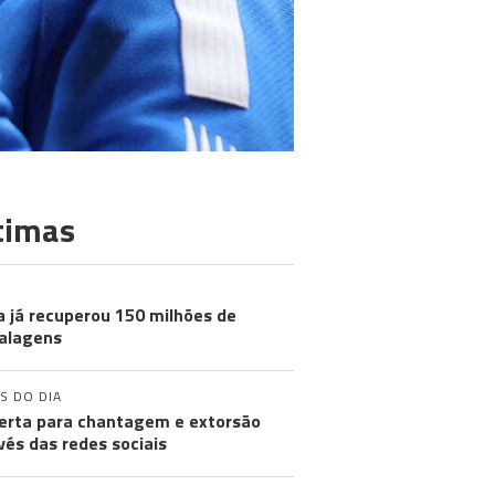
timas
a já recuperou 150 milhões de
alagens
S DO DIA
lerta para chantagem e extorsão
vés das redes sociais