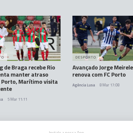
TO
DESPORTO
g de Braga recebe Rio
Avançado Jorge Meirele
enta manter atraso
renova com FC Porto
 Porto, Marítimo visita
Agência Lusa
8 Mar 17:08
cente
sa
5 Mar 11:11
Instale a nossa App