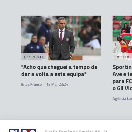
DESPORTO
DESPOR
"Acho que cheguei a tempo de
Sportin
dar a volta a esta equipa"
Ave e t
para FC
Erica Franco
13 Mar 23:24
o Gil Vi
Agência Lu
Rua Dr. Fernão de Ornelas, 56 - 3º