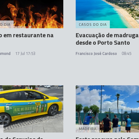
O DIA
CASOS DO DIA
o em restaurante na
Evacuação de madrug
desde o Porto Santo
rumond
17 Jul 17:53
Francisco José Cardoso
08:45
A
MADEIRA