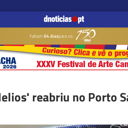
Faltam
64 dias
para os
elios' reabriu no Porto 