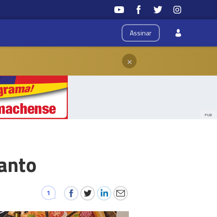
Assinar
×
PUB
Santo
1