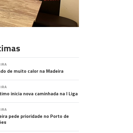
timas
IRA
do de muito calor na Madeira
IRA
timo inicia nova caminhada na I Liga
IRA
ira pede prioridade no Porto de
ões