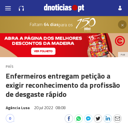
×
Faltam
64 dias
para os
PUB
PAÍS
Enfermeiros entregam petição a
exigir reconhecimento da profissão
de desgaste rápido
Agência Lusa
20 jul 2022
08:08
0