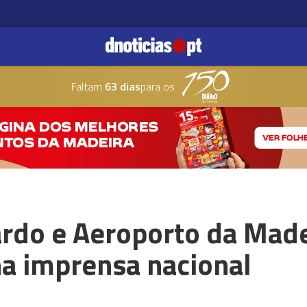
Faltam
63 dias
para os
rdo e Aeroporto da Madei
a imprensa nacional