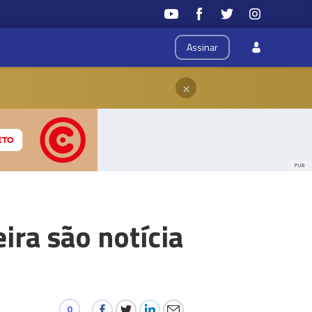
Assinar
×
PUB
ra são notícia
0