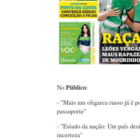
Público
No
:
- "Mais um oligarca russo já é p
passaporte"
- "Estado da nação: Um país des
incerteza"