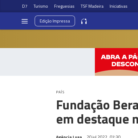
D7
Turismo
Freguesias
TSF Madeira
Iniciativas
Edição
Impressa
PAÍS
Fundação Bera
em destaque n
Agência Lusa
20 jul 2022
07:30