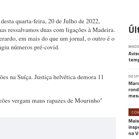
desta quarta-feira, 20 de Julho de 2022,
Úl
mas ressalvamos duas com ligações à Madeira.
rardo, em mais do que um jornal, o outro é o
ngiu números pré-covid.
MADE
Avis
temp
ões na Suíça. Justiça helvética demora 11
DES
Marc
rond
mesa
Leões vergam maus rapazes de Mourinho"
CO
Mais
insp
na V