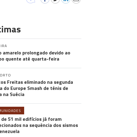
timas
IRA
o amarelo prolongado devido ao
o quente até quarta-feira
PORTO
os Freitas eliminado na segunda
a do Europe Smash de ténis de
 na Suécia
MUNIDADES
 de 51 mil edifícios já foram
ecionados na sequência dos sismos
enezuela