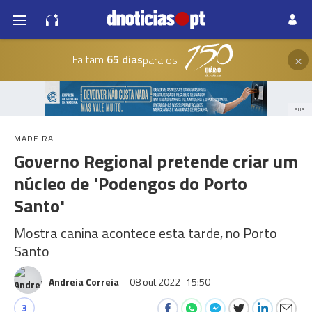
×
Faltam
65 dias
para os
PUB
MADEIRA
Governo Regional pretende criar um
núcleo de 'Podengos do Porto
Santo'
Mostra canina acontece esta tarde, no Porto
Santo
Andreia Correia
08 out 2022
15:50
3