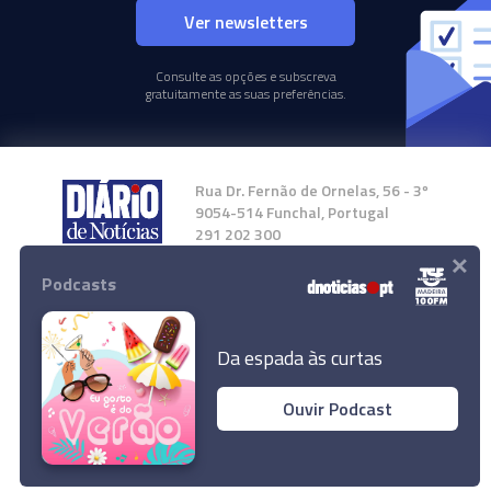
Ver newsletters
Consulte as opções e subscreva
gratuitamente as suas preferências.
Rua Dr. Fernão de Ornelas, 56 - 3º
9054-514 Funchal, Portugal
291 202 300
×
Podcasts
Instale a nossa App
Da espada às curtas
Ouvir Podcast
© 2024 Empresa Diário de Notícias, Lda.
Todos os direitos reservados.