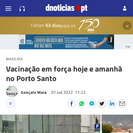
×
Faltam
63 dias
para os
PUB
MADEIRA
Vacinação em força hoje e amanhã
no Porto Santo
Gonçalo Maia
07 out 2022
11:22
0