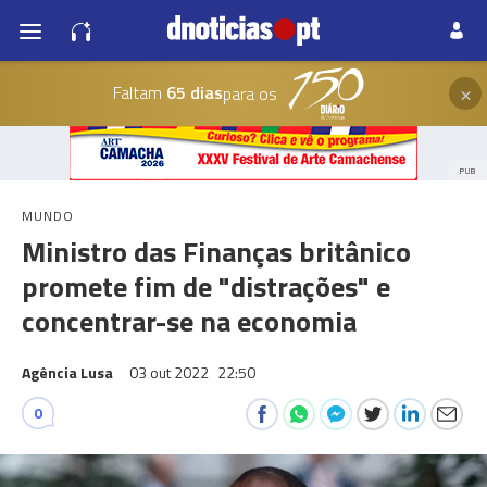
×
Faltam
65 dias
para os
PUB
MUNDO
Ministro das Finanças britânico
promete fim de "distrações" e
concentrar-se na economia
Agência Lusa
03 out 2022
22:50
0