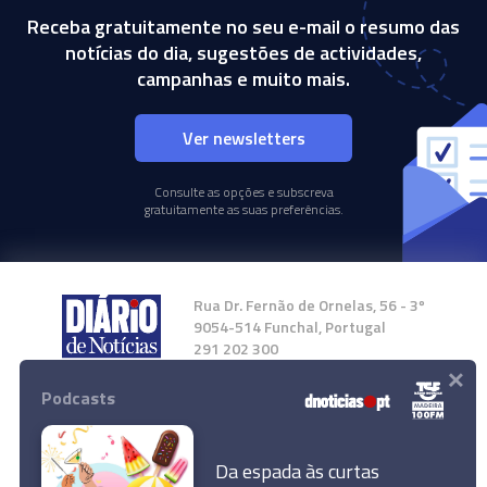
Receba gratuitamente no seu e-mail o resumo das
notícias do dia, sugestões de actividades,
campanhas e muito mais.
Ver newsletters
Consulte as opções e subscreva
gratuitamente as suas preferências.
Rua Dr. Fernão de Ornelas, 56 - 3º
9054-514 Funchal, Portugal
291 202 300
×
Podcasts
Instale a nossa App
Da espada às curtas