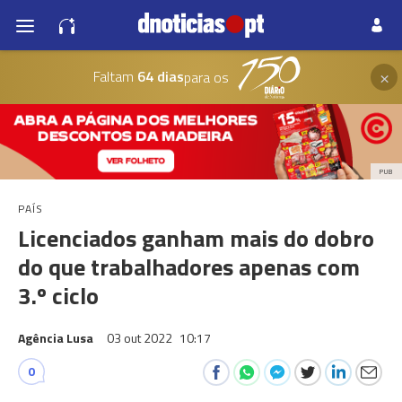
×
Faltam
64 dias
para os
PUB
PAÍS
Licenciados ganham mais do dobro
do que trabalhadores apenas com
3.º ciclo
Agência Lusa
03 out 2022
10:17
0