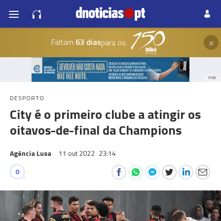
×
Faltam
63 dias
para os
PUB
DESPORTO
City é o primeiro clube a atingir os
oitavos-de-final da Champions
Agência Lusa
11 out 2022
23:14
0