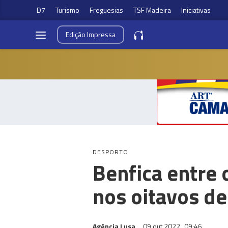
D7
Turismo
Freguesias
TSF Madeira
Iniciativas
Edição
Impressa
DESPORTO
Benfica entre 
nos oitavos de
Agência Lusa
09 out 2022
09:46