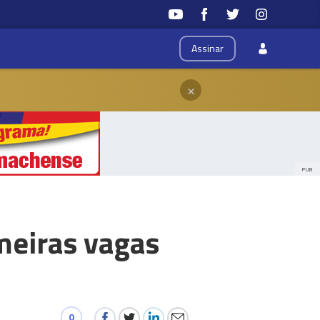
Assinar
×
PUB
imeiras vagas
0