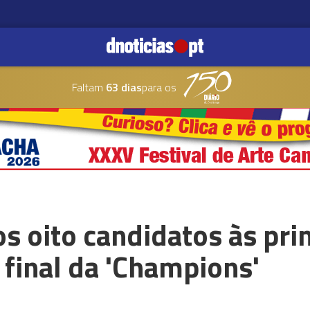
Faltam
63 dias
para os
os oito candidatos às pr
 final da 'Champions'