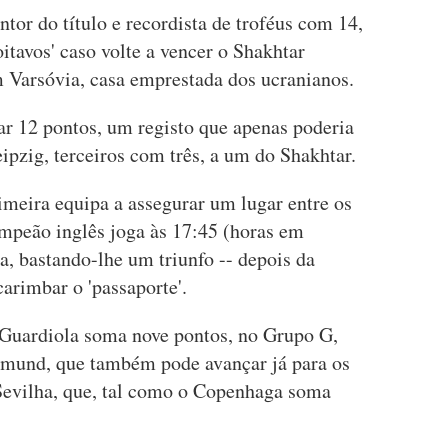
tor do título e recordista de troféus com 14,
itavos' caso volte a vencer o Shakhtar
m Varsóvia, casa emprestada dos ucranianos.
r 12 pontos, um registo que apenas poderia
ipzig, terceiros com três, a um do Shakhtar.
imeira equipa a assegurar um lugar entre os
mpeão inglês joga às 17:45 (horas em
, bastando-lhe um triunfo -- depois da
carimbar o 'passaporte'.
Guardiola soma nove pontos, no Grupo G,
tmund, que também pode avançar já para os
 Sevilha, que, tal como o Copenhaga soma