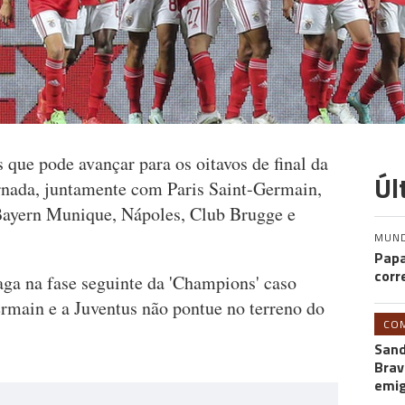
 que pode avançar para os oitavos de final da
Úl
rnada, juntamente com Paris Saint-Germain,
Bayern Munique, Nápoles, Club Brugge e
MUN
Papa
corr
ga na fase seguinte da 'Champions' caso
ermain e a Juventus não pontue no terreno do
CO
Sand
Brav
emi