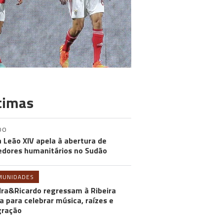
timas
DO
 Leão XIV apela à abertura de
edores humanitários no Sudão
MUNIDADES
ra&Ricardo regressam à Ribeira
a para celebrar música, raízes e
gração