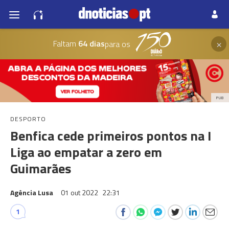
×
Faltam
64 dias
para os
PUB
DESPORTO
Benfica cede primeiros pontos na I
Liga ao empatar a zero em
Guimarães
Agência Lusa
01 out 2022
22:31
1