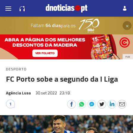
×
Faltam
64 dias
para os
PUB
DESPORTO
FC Porto sobe a segundo da I Liga
Agência Lusa
30 set 2022
23:18
1