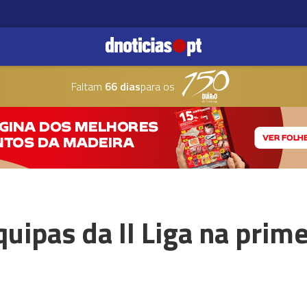
Faltam
66 dias
para os
uipas da II Liga na prime