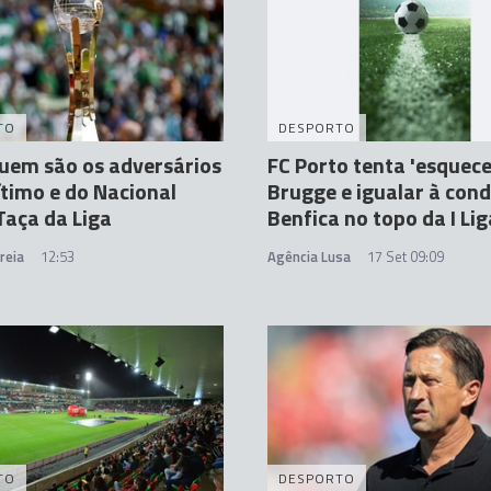
TO
DESPORTO
uem são os adversários
FC Porto tenta 'esquece
timo e do Nacional
Brugge e igualar à con
Taça da Liga
Benfica no topo da I Lig
reia
12:53
Agência Lusa
17 Set 09:09
TO
DESPORTO