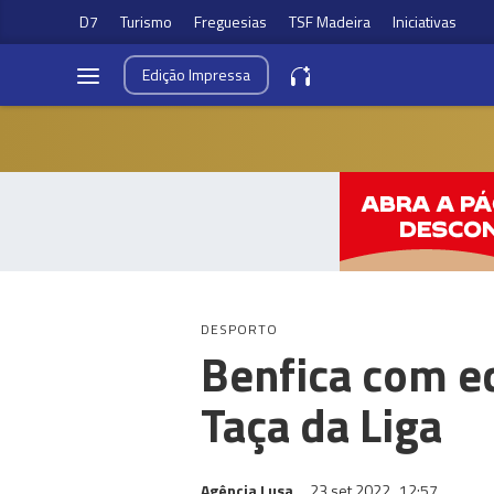
D7
Turismo
Freguesias
TSF Madeira
Iniciativas
Edição
Impressa
DESPORTO
Benfica com eq
Taça da Liga
Agência Lusa
23 set 2022
12:57