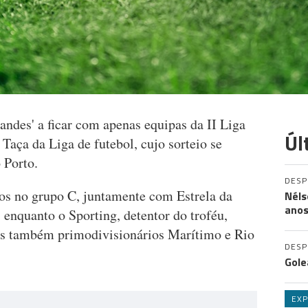
randes' a ficar com apenas equipas da II Liga
Úl
 Taça da Liga de futebol, cujo sorteio se
 Porto.
DES
dos no grupo C, juntamente com Estrela da
Néls
ano
enquanto o Sporting, detentor do troféu,
 os também primodivisionários Marítimo e Rio
DES
Gole
EXP