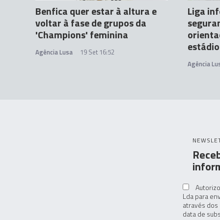
Benfica quer estar à altura e
Liga in
voltar à fase de grupos da
seguran
'Champions' feminina
orienta
estádio
Agência Lusa
19 Set 16:52
Agência Lu
NEWSLE
Receb
infor
Autorizo
Lda para env
através dos 
data de subs