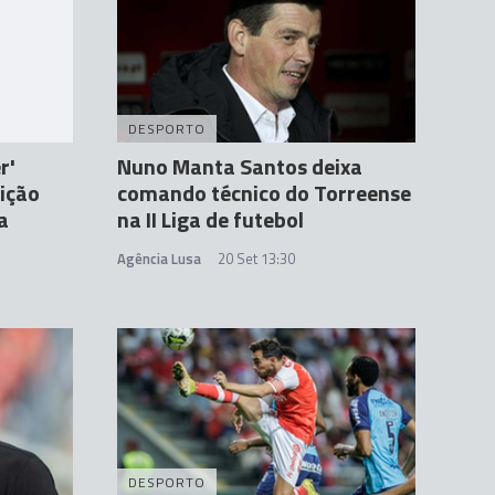
DESPORTO
r'
Nuno Manta Santos deixa
dição
comando técnico do Torreense
a
na II Liga de futebol
Agência Lusa
20 Set 13:30
DESPORTO