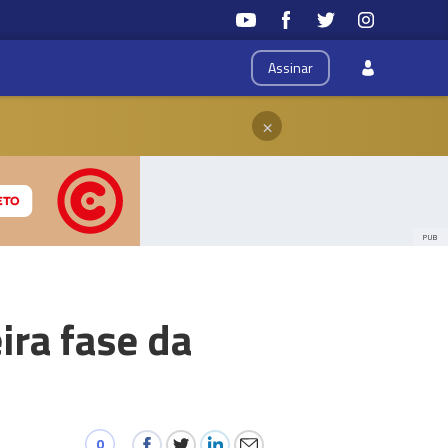
Assinar
×
PUB
ira fase da
0