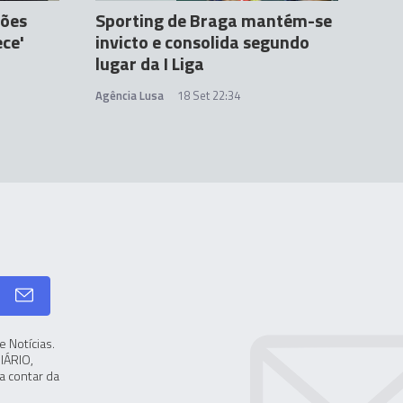
ções
Sporting de Braga mantém-se
ce'
invicto e consolida segundo
lugar da I Liga
Agência Lusa
18 Set 22:34
 Notícias.
IÁRIO,
a contar da