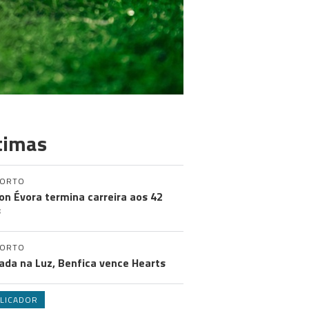
timas
PORTO
on Évora termina carreira aos 42
s
PORTO
ada na Luz, Benfica vence Hearts
LICADOR