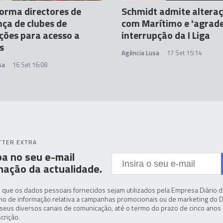
forma directores de
Schmidt admite altera
ça de clubes de
com Marítimo e 'agrade
ções para acesso a
interrupção da I Liga
s
Agência Lusa
17 Set 15:14
sa
16 Set 16:08
TTER EXTRA
a no seu e-mail
mação da actualidade.
 que os dados pessoais fornecidos sejam utilizados pela Empresa Diário de
io de informação relativa a campanhas promocionais ou de marketing do D
seus diversos canais de comunicação, até o termo do prazo de cinco anos 
crição.