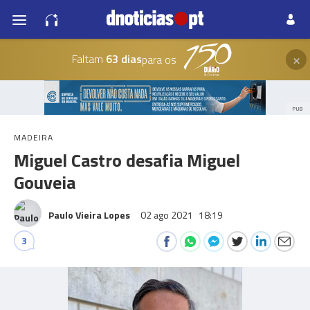
×
Faltam
63 dias
para os
PUB
MADEIRA
Miguel Castro desafia Miguel
Gouveia
Paulo Vieira Lopes
02 ago 2021
18:19
3