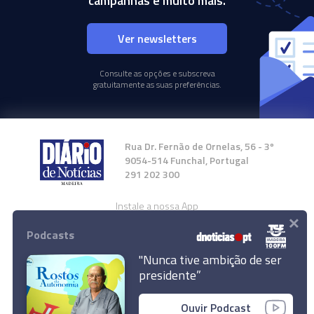
campanhas e muito mais.
Ver newsletters
Consulte as opções e subscreva
gratuitamente as suas preferências.
Rua Dr. Fernão de Ornelas, 56 - 3º
9054-514 Funchal, Portugal
291 202 300
Instale a nossa App
×
Podcasts
"Nunca tive ambição de ser
presidente”
© 2024 Empresa Diário de Notícias, Lda.
Ouvir Podcast