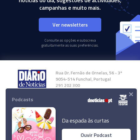
notícias do dia, sugestões de actividades,
campanhas e muito mais.
Ver newsletters
Consulte as opções e subscreva
gratuitamente as suas preferências.
Rua Dr. Fernão de Ornelas, 56 - 3º
9054-514 Funchal, Portugal
291 202 300
×
Podcasts
Instale a nossa App
Da espada às curtas
Ouvir Podcast
Presidente Ashraf Ghani abandonou o