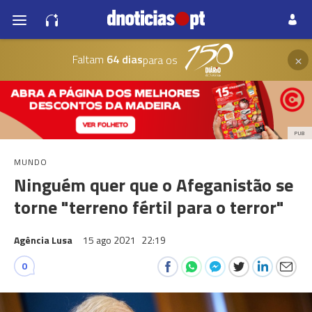
×
Faltam
64 dias
para os
PUB
MUNDO
Ninguém quer que o Afeganistão se
torne "terreno fértil para o terror"
Agência Lusa
15 ago 2021
22:19
0