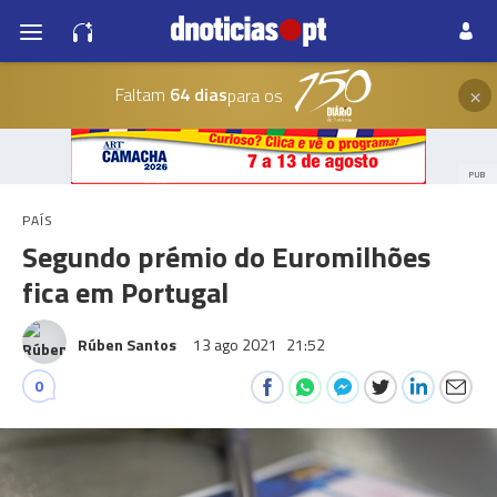
×
Faltam
64 dias
para os
PUB
PAÍS
Segundo prémio do Euromilhões
fica em Portugal
Rúben Santos
13 ago 2021
21:52
0