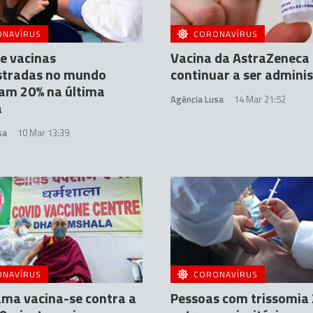
ONAVÍRUS
CORONAVÍRUS
e vacinas
Vacina da AstraZeneca
stradas no mundo
continuar a ser admini
am 20% na última
Agência Lusa
14 Mar 21:52
a
sa
10 Mar 13:39
ONAVÍRUS
CORONAVÍRUS
ama vacina-se contra a
Pessoas com trissomia