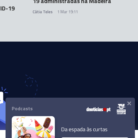
19 administradas na Madeira
VID-19
Cátia Teles
1 Mar 19:11
×
Podcasts
Da espada às curtas