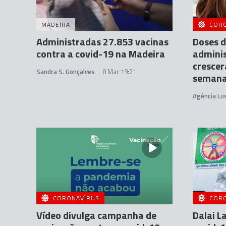
MADEIRA
COR
Administradas 27.853 vacinas
Doses d
contra a covid-19 na Madeira
admini
crescer
Sandra S. Gonçalves
8 Mar 19:21
seman
Agência Lu
CORONAVÍRUS
COR
Vídeo divulga campanha de
Dalai L