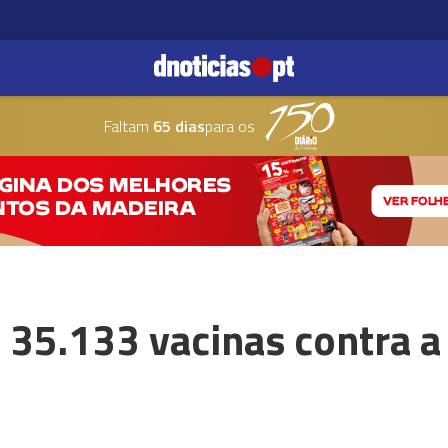
Faltam
65 dias
para os
35.133 vacinas contra a