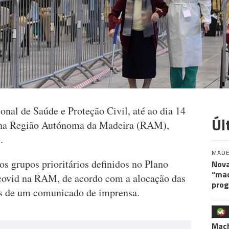
nal de Saúde e Proteção Civil, até ao dia 14
Úl
 na Região Autónoma da Madeira (RAM),
.
MADE
s grupos prioritários definidos no Plano
Nova
“maq
 covid na RAM, de acordo com a alocação das
pro
vés de um comunicado de imprensa.
Mac