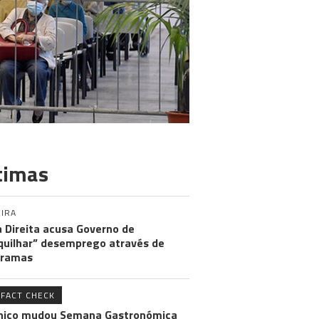
timas
IRA
 Direita acusa Governo de
uilhar” desemprego através de
gramas
FACT CHECK
hico mudou Semana Gastronómica