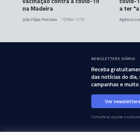
vacinação contra a covid-19
covid-1
na Madeira
a ter "
João Filipe Pestana
10 Mar 17:51
Agência Lu
NEWSLETTERS DIÁRIO
Receba gratuitamen
das notícias do dia
campanhas e muito 
Ver newsletter
Consulte as opções e subscrev