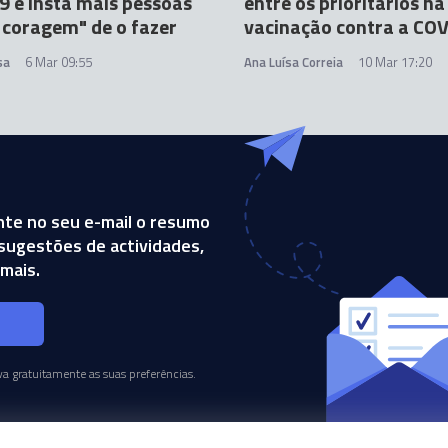
9 e insta mais pessoas
entre os prioritários na
a coragem" de o fazer
vacinação contra a CO
sa
6 Mar 09:55
Ana Luísa Correia
10 Mar 17:20
te no seu e-mail o resumo
, sugestões de actividades,
mais.
s
a gratuitamente as suas preferências.