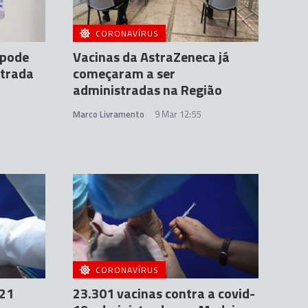
CORONAVÍRUS
 pode
Vacinas da AstraZeneca já
strada
começaram a ser
administradas na Região
Marco Livramento
9 Mar 12:55
CORONAVÍRUS
 21
23.301 vacinas contra a covid-