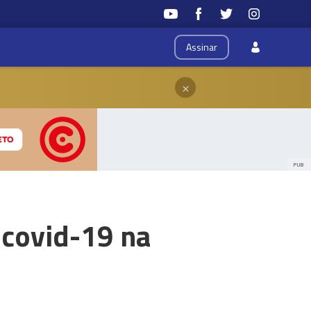
Assinar
×
PUB
 covid-19 na