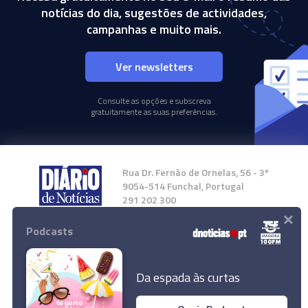
notícias do dia, sugestões de actividades,
campanhas e muito mais.
Ver newsletters
Consulte as opções e subscreva
gratuitamente as suas preferências.
Rua Dr. Fernão de Ornelas, 56 - 3º
9054-514 Funchal, Portugal
291 202 300
×
Podcasts
Instale a nossa App
Da espada às curtas