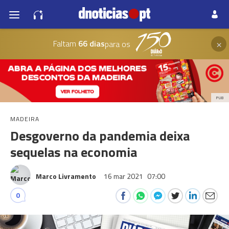
×
Faltam
66 dias
para os
PUB
MADEIRA
Desgoverno da pandemia deixa
sequelas na economia
Marco Livramento
16 mar 2021
07:00
0