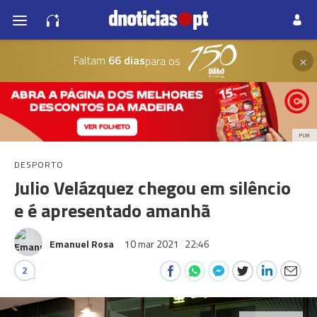
×
Faltam
66 dias
para os
PUB
DESPORTO
Julio Velázquez chegou em silêncio
e é apresentado amanhã
Emanuel Rosa
10 mar 2021
22:46
2