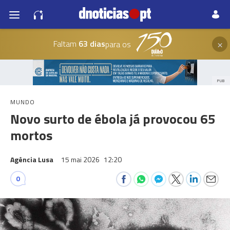
×
Faltam
63 dias
para os
PUB
MUNDO
Novo surto de ébola já provocou 65
mortos
Agência Lusa
15 mai 2026
12:20
0