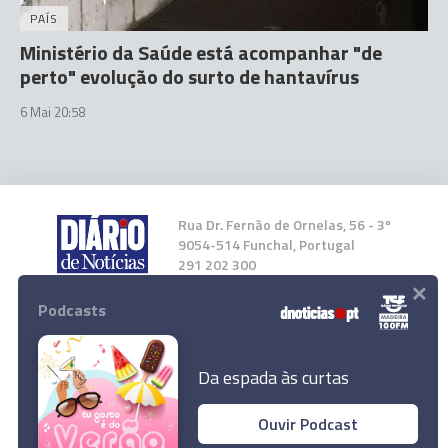
PAÍS
Ministério da Saúde está acompanhar "de
perto" evolução do surto de hantavírus
6 Mai 20:58
Rua Dr. Fernão de Ornelas, 56 - 3º
9054-514 Funchal, Portugal
291 202 300
×
Podcasts
Instale a nossa App
Da espada às curtas
Ouvir Podcast
Fuga de amoníaco no Porto Novo provocou
© 2026 Empresa Diário de Notícias, Lda.