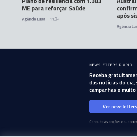
Plano de resiliência com 1.383
Austrál
ME para reforçar Saúde
confirm
após s
Agência Lusa
11:34
Agência Lu
NEWSLETTERS DIÁRIO
Receba gratuitamen
das notícias do dia
campanhas e muito 
Ver newsletter
Consulte as opções e subscrev