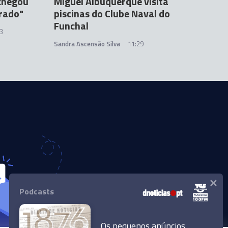
 chegou
Miguel Albuquerque visita
rado"
piscinas do Clube Naval do
Funchal
53
Sandra Ascensão Silva
11:29
×
Podcasts
Os pequenos anúncios