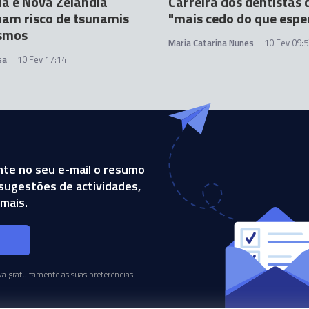
ia e Nova Zelândia
Carreira dos dentistas
am risco de tsunamis
"mais cedo do que espe
ismos
Maria Catarina Nunes
10 Fev 09:
sa
10 Fev 17:14
te no seu e-mail o resumo
, sugestões de actividades,
mais.
s
a gratuitamente as suas preferências.