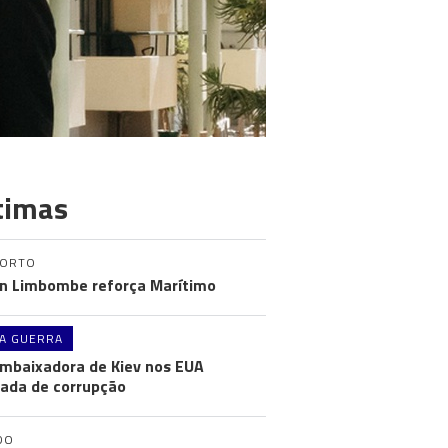
timas
PORTO
n Limbombe reforça Marítimo
A GUERRA
mbaixadora de Kiev nos EUA
ada de corrupção
DO