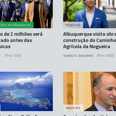
ÇÕES AUTÁRQUICAS
MADEIRA
 de 2 milhões será
Albuquerque visita obr
rado antes das
construção do Caminh
uicas
Agrícola da Nogueira
o
9 Fev 13:03
Sandra S. Gonçalves
8 Fev 18:00
MADEIRA