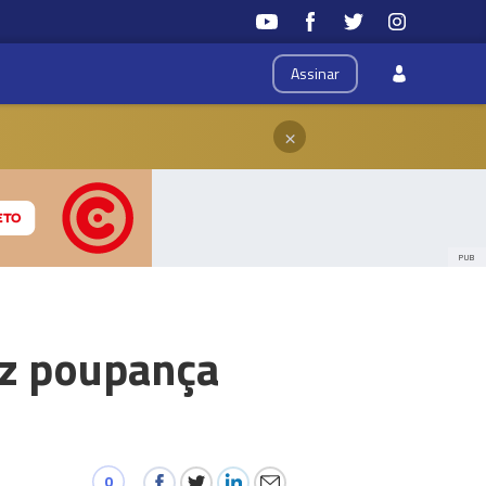
Assinar
×
PUB
az poupança
0