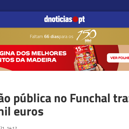
Faltam
66 dias
para os
ão pública no Funchal tr
il euros
021
14:17