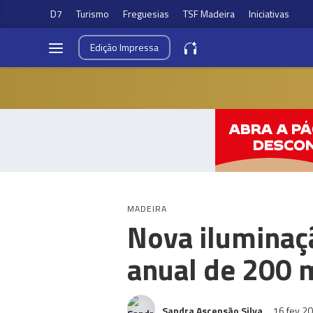
D7
Turismo
Freguesias
TSF Madeira
Iniciativas
Edição
Impressa
MADEIRA
Nova iluminaç
anual de 200 m
Sandra Ascensão Silva
16 fev 2