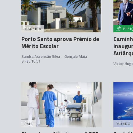
MADEIRA
ELEI
Porto Santo aprova Prémio de
Caminho
Mérito Escolar
inaugu
Autárq
Sandra Ascensão Silva
Gonçalo Maia
9 Fev 16:51
Victor Hug
PAÍS
MUNDO