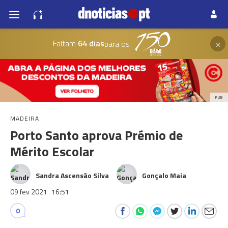
×
Faltam
64 dias
para os
PUB
MADEIRA
Porto Santo aprova Prémio de
Mérito Escolar
Sandra Ascensão Silva
Gonçalo Maia
09 fev 2021
16:51
0