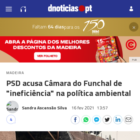
×
Faltam
64 dias
para os
PUB
MADEIRA
PSD acusa Câmara do Funchal de
"ineficiência" na política ambiental
Sandra Ascensão Silva
16 fev 2021
13:57
4