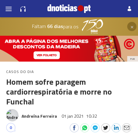
×
Faltam
66 dias
para os
PUB
CASOS DO DIA
Homem sofre paragem
cardiorrespiratória e morre no
Funchal
Andreína Ferreira
01 jan 2021
10:32
0