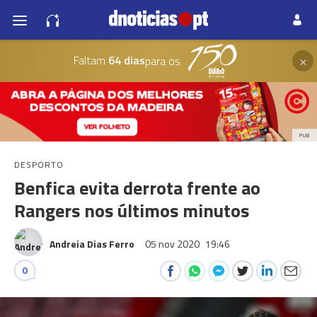
×
Faltam
64 dias
para os
PUB
DESPORTO
Benfica evita derrota frente ao
Rangers nos últimos minutos
Andreia Dias Ferro
05 nov 2020
19:46
0