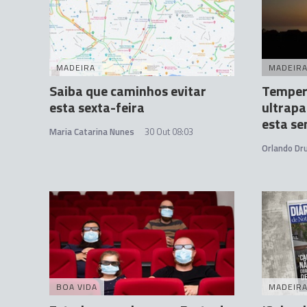
MADEIRA
MADEIR
Saiba que caminhos evitar
Tempera
esta sexta-feira
ultrapa
esta s
Maria Catarina Nunes
30 Out 08:03
Orlando D
BOA VIDA
MADEIR