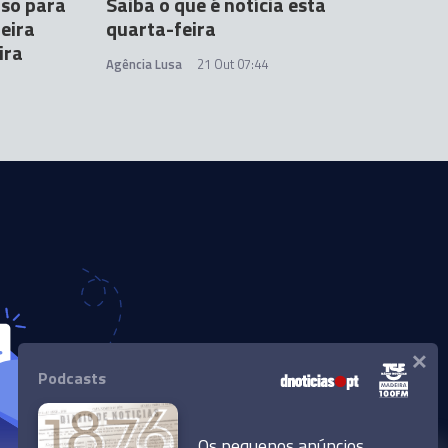
iso para
Saiba o que é notícia esta
eira
quarta-feira
ira
Agência Lusa
21 Out 07:44
×
Podcasts
Os pequenos anúncios