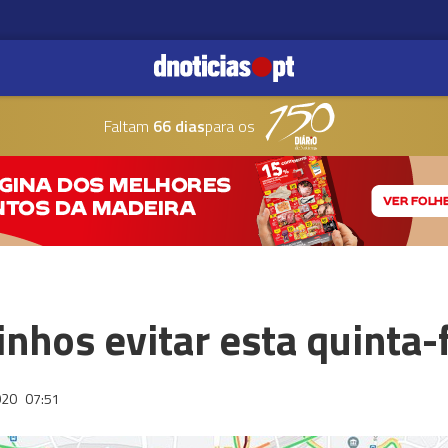
Faltam
66 dias
para os
nhos evitar esta quinta-
020
07:51