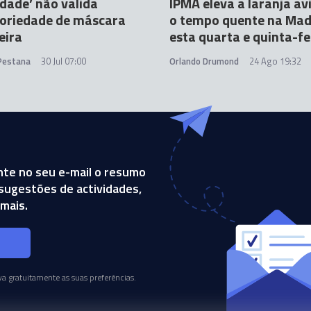
dade’ não valida
IPMA eleva a laranja av
toriedade de máscara
o tempo quente na Mad
eira
esta quarta e quinta-fe
 Pestana
30 Jul 07:00
Orlando Drumond
24 Ago 19:32
te no seu e-mail o resumo
, sugestões de actividades,
mais.
s
a gratuitamente as suas preferências.