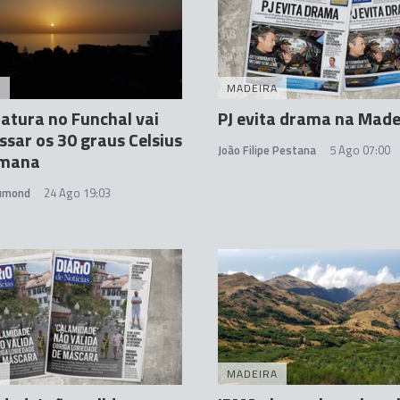
A
MADEIRA
tura no Funchal vai
PJ evita drama na Made
ssar os 30 graus Celsius
João Filipe Pestana
5 Ago 07:00
emana
rumond
24 Ago 19:03
A
MADEIRA