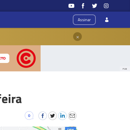
Assinar
×
PUB
feira
0