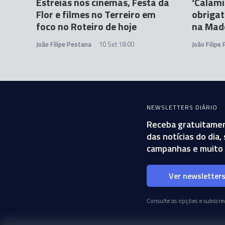
Estreias nos cinemas, Festa da
‘Calami
Flor e filmes no Terreiro em
obriga
foco no Roteiro de hoje
na Mad
João Filipe Pestana
10 Set 18:00
João Filipe
NEWSLETTERS DIÁRIO
Receba gratuitamen
das notícias do dia
campanhas e muito 
Ver newsletter
Consulte as opções e subscrev