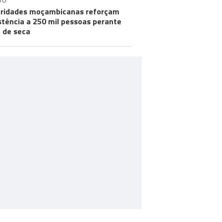
DO
ridades moçambicanas reforçam
stência a 250 mil pessoas perante
o de seca