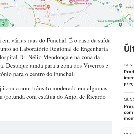
ã em várias ruas do Funchal. É o caso da saída
Úl
junto ao Laboratório Regional de Engenharia
ospital Dr. Nélio Mendonça e na zona da
a. Destaque ainda para a zona dos Viveiros e
PAÍS
Prod
tónio para o centro do Funchal.
imed
preç
á conta com trânsito moderado em algumas
m (rotunda com estátua do Anjo, de Ricardo
MUN
Pres
com 
mom