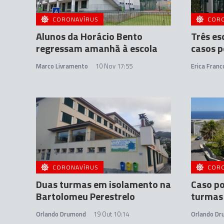
CORONAVÍRUS
COR
Alunos da Horácio Bento
Três es
regressam amanhã à escola
casos p
Marco Livramento
10 Nov 17:55
Erica Franc
CORONAVÍRUS
COR
Duas turmas em isolamento na
Caso po
Bartolomeu Perestrelo
turmas
Orlando Drumond
19 Out 10:14
Orlando D