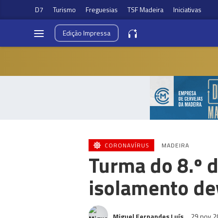
D7
Turismo
Freguesias
TSF Madeira
Iniciativas
Edição
Impressa
CORONAVÍRUS
MADEIRA
Turma do 8.º 
isolamento dev
Miguel Fernandes Luís
29 nov 