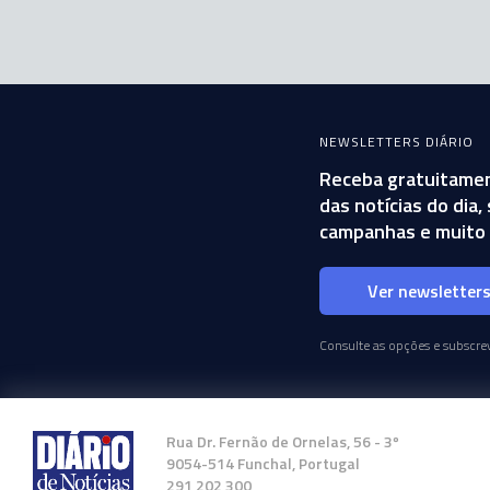
NEWSLETTERS DIÁRIO
Receba gratuitamen
das notícias do dia
campanhas e muito 
Ver newsletter
Consulte as opções e subscrev
Rua Dr. Fernão de Ornelas, 56 - 3º
9054-514 Funchal, Portugal
291 202 300