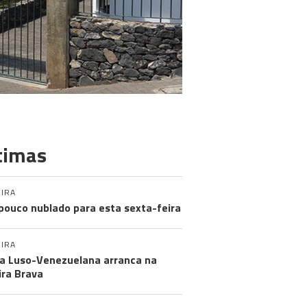
timas
IRA
pouco nublado para esta sexta-feira
IRA
a Luso-Venezuelana arranca na
ira Brava