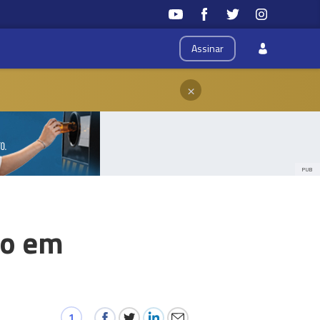
Assinar
×
PUB
io em
1