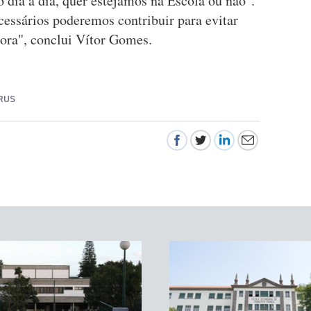
 dia a dia, quer estejamos na Escola ou não".
essários poderemos contribuir para evitar
ora", conclui Vítor Gomes.
RUS