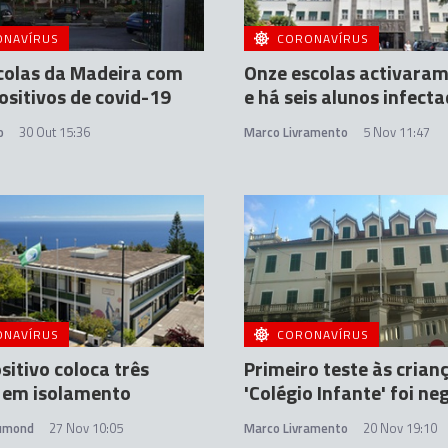
ONAVÍRUS
CORONAVÍRUS
colas da Madeira com
Onze escolas activaram
ositivos de covid-19
e há seis alunos infect
o
30 Out 15:36
Marco Livramento
5 Nov 11:47
ONAVÍRUS
CORONAVÍRUS
sitivo coloca três
Primeiro teste às crian
 em isolamento
'Colégio Infante' foi ne
rumond
27 Nov 10:05
Marco Livramento
20 Nov 19:10