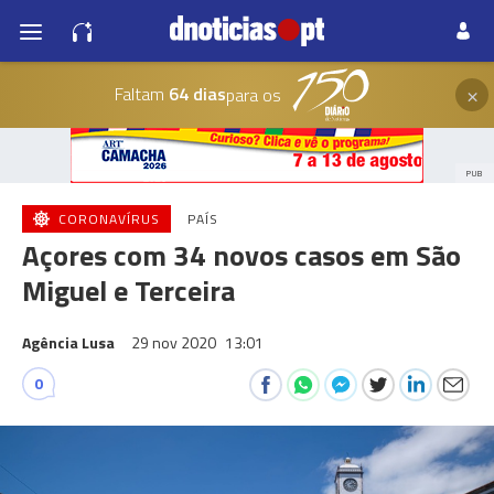
×
Faltam
64 dias
para os
PUB
CORONAVÍRUS
PAÍS
Açores com 34 novos casos em São
Miguel e Terceira
Agência Lusa
29 nov 2020
13:01
0