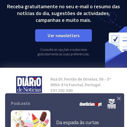
Receba gratuitamente no seu e-mail o resumo das
notícias do dia, sugestões de actividades,
campanhas e muito mais.
Ver newsletters
Consulte as opções e subscreva
gratuitamente as suas preferências.
Rua Dr. Fernão de Ornelas, 56 - 3º
9054-514 Funchal, Portugal
291 202 300
×
Podcasts
Instale a nossa App
Da espada às curtas