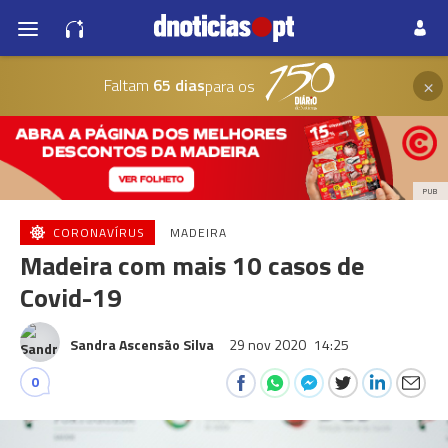
×
Faltam
65 dias
para os
PUB
CORONAVÍRUS
MADEIRA
Madeira com mais 10 casos de
Covid-19
Sandra Ascensão Silva
29 nov 2020
14:25
0