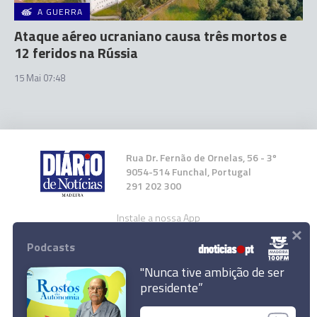
A GUERRA
Ataque aéreo ucraniano causa três mortos e
12 feridos na Rússia
15 Mai 07:48
Rua Dr. Fernão de Ornelas, 56 - 3º
9054-514 Funchal, Portugal
291 202 300
Instale a nossa App
×
Podcasts
"Nunca tive ambição de ser
presidente”
Pelo menos cinco mortos devido a ataque
© 2026 Empresa Diário de Notícias, Lda.