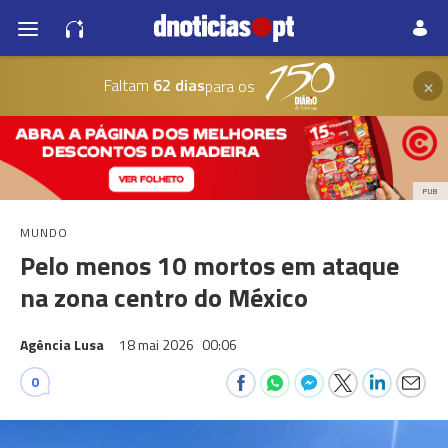
×
Faltam
62 dias
para os
PUB
MUNDO
Pelo menos 10 mortos em ataque
na zona centro do México
Agência Lusa
18 mai 2026
00:06
0