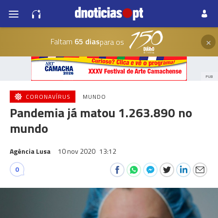
×
Faltam
65 dias
para os
PUB
CORONAVÍRUS
MUNDO
Pandemia já matou 1.263.890 no
mundo
Agência Lusa
10 nov 2020
13:12
0